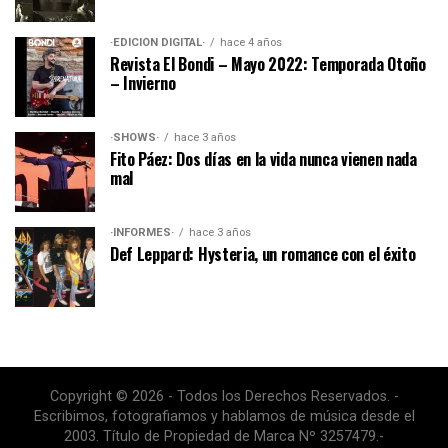
·EDICIÓN DIGITAL·
hace 4 años
Revista El Bondi – Mayo 2022: Temporada Otoño
– Invierno
·SHOWS·
hace 3 años
Fito Páez: Dos días en la vida nunca vienen nada
mal
·INFORMES·
hace 3 años
Def Leppard: Hysteria, un romance con el éxito
Copyright © 2026 - Todos los Derechos Reservados. -
Escribimos, fotografiamos y hablamos de música desde el
2003. Título de Propiedad de Marca Nº 3257479.-