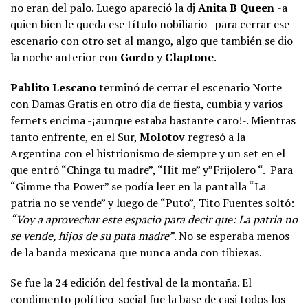
no eran del palo. Luego apareció la dj
Anita B Queen
-a
quien bien le queda ese título nobiliario-
para cerrar ese
escenario con otro set al mango, algo que también se dio
la noche anterior con
Gordo
y
Claptone
.
Pablito Lescano
terminó de cerrar el escenario Norte
con Damas Gratis en otro día de fiesta, cumbia y varios
fernets encima -¡aunque estaba bastante caro!-. Mientras
tanto enfrente, en el Sur,
Molotov
regresó a la
Argentina con el histrionismo de siempre y un set en el
que entró “Chinga tu madre”, “Hit me” y”Frijolero “. Para
“Gimme tha Power” se podía leer en la pantalla “La
patria no se vende” y luego de “Puto”, Tito Fuentes soltó:
“Voy a aprovechar este espacio para decir que: La patria no
se vende, hijos de su puta madre”
. No se esperaba menos
de la banda mexicana que nunca anda con tibiezas.
Se fue la 24 edición del festival de la montaña. El
condimento político-social fue la base de casi todos los