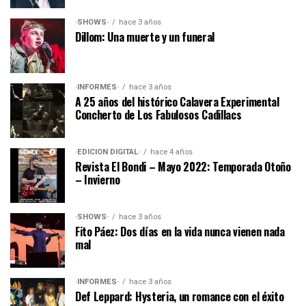
·SHOWS·
hace 3 años
Dillom: Una muerte y un funeral
·INFORMES·
hace 3 años
A 25 años del histórico Calavera Experimental
Concherto de Los Fabulosos Cadillacs
·EDICIÓN DIGITAL·
hace 4 años
Revista El Bondi – Mayo 2022: Temporada Otoño
– Invierno
·SHOWS·
hace 3 años
Fito Páez: Dos días en la vida nunca vienen nada
mal
·INFORMES·
hace 3 años
Def Leppard: Hysteria, un romance con el éxito