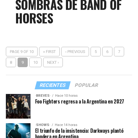
SOMBRAS DE BAND OF
HORSES
PAGE 9 OF 10
« FIRST
‹ PREVIOUS
5
6
7
8
9
10
NEXT ›
RECIENTES
POPULAR
·BREVES·
Hace 10 horas
Foo Fighters regresa a la Argentina en 2027
·SHOWS·
Hace 14 horas
El triunfo de la insistencia: Darkways plantó
bandera en Argentina