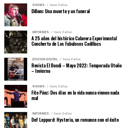
·SHOWS·
hace 3 años
Dillom: Una muerte y un funeral
·INFORMES·
hace 3 años
A 25 años del histórico Calavera Experimental
Concherto de Los Fabulosos Cadillacs
·EDICIÓN DIGITAL·
hace 4 años
Revista El Bondi – Mayo 2022: Temporada Otoño
– Invierno
·SHOWS·
hace 3 años
Fito Páez: Dos días en la vida nunca vienen nada
mal
·INFORMES·
hace 3 años
Def Leppard: Hysteria, un romance con el éxito