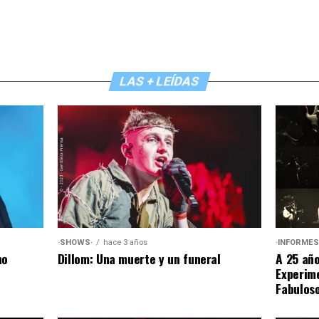
LAS + LEÍDAS
·SHOWS·
hace 3 años
·INFORMES
Dillom: Una muerte y un funeral
no
A 25 año
Experim
Fabuloso