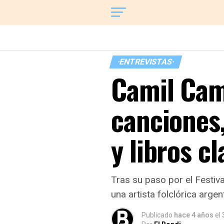
·ENTREVISTAS·
Camil Cam
canciones,
y libros cl
Tras su paso por el Festiva
una artista folclórica argen
Publicado
hace 4 años
el