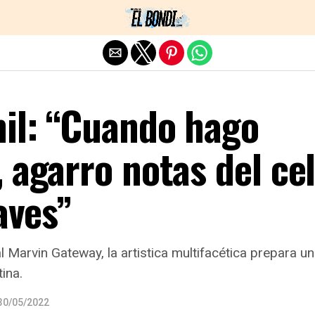
Exit mobile version
il: “Cuando hago
 agarro notas del ce
aves”
l Marvin Gateway, la artistica multifacética prepara u
tina.
30/05/2022