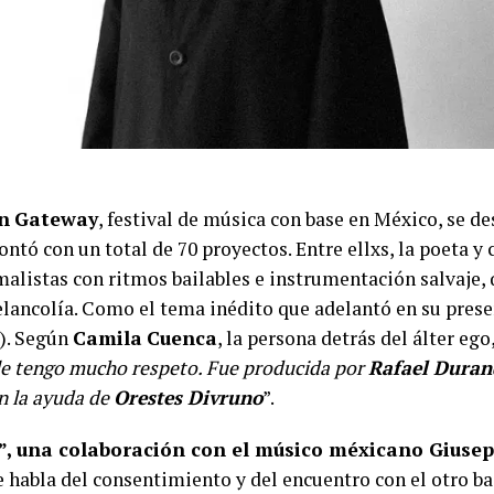
n
Gateway
, festival de música con base en México, se des
contó con un total de 70 proyectos. Entre ellxs, la poeta 
alistas con ritmos bailables e instrumentación salvaje,
lancolía. Como el tema inédito que adelantó en su presen
7). Según
Camila
Cuenca
, la persona detrás del álter ego,
n le tengo mucho respeto. Fue producida por
Rafael Duran
n la ayuda de
Orestes Divruno
”.
”, una colaboración con el músico méxicano Giuse
 habla del consentimiento y del encuentro con el otro b