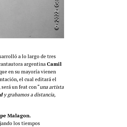
arrolló a lo largo de tres
y cantautora argentina
Camil
 que en su mayoría vienen
tación, el cual editará el
 será un feat con “
una artista
d
y grabamos a distancia,
ppe Malagon.
ajando los tiempos