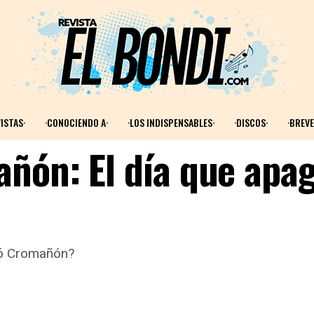
ISTAS·
·CONOCIENDO A·
·LOS INDISPENSABLES·
·DISCOS·
·BREVE
ñón: El día que apa
só Cromañón?