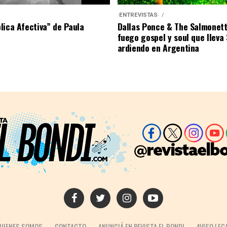
·ENTREVISTAS·
lica Afectiva” de Paula
Dallas Ponce & The Salmonett
fuego gospel y soul que lleva
ardiendo en Argentina
UIENES SOMOS
CONTACTO
ANUNCIÁ EN REVISTA EL BONDI
AVISO LEG