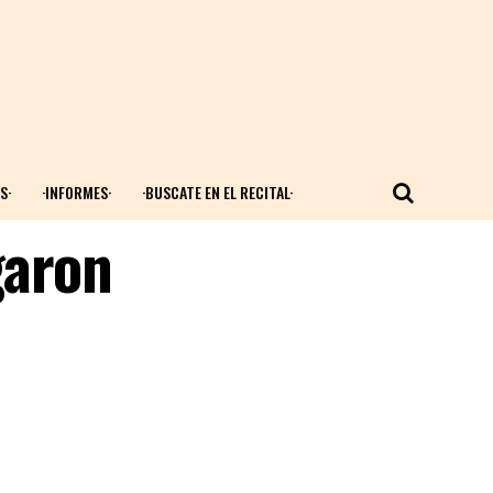
S·
·INFORMES·
·BUSCATE EN EL RECITAL·
garon