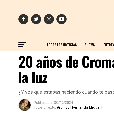
TODAS LAS NOTICIAS
·SHOWS·
·ENTREV
20 años de Croma
la luz
¿Y vos qué estabas haciendo cuando te pa
Publicado
el
30/12/2024
Fotos y Texto:
Archivo
|
Fernanda Miguel
|